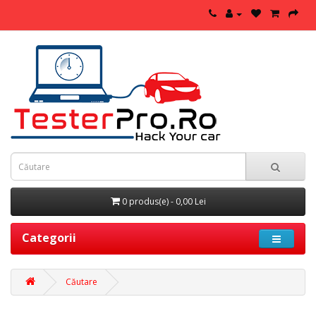
0 produs(e) - 0,00 Lei
Categorii
Căutare