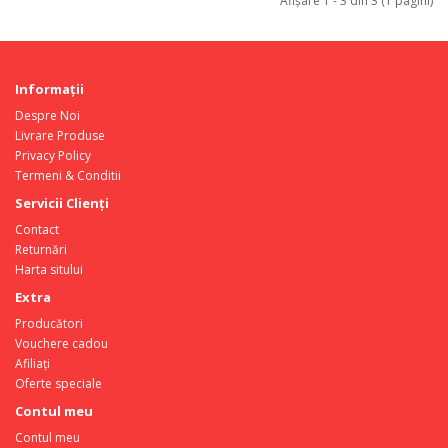
Afişare 1 - 3 din 3 (1 pagini)
Informaţii
Despre Noi
Livrare Produse
Privacy Policy
Termeni & Conditii
Servicii Clienţi
Contact
Returnări
Harta sitului
Extra
Producători
Vouchere cadou
Afiliaţi
Oferte speciale
Contul meu
Contul meu