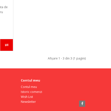
ata de
ru
Afişare 1 - 3 din 3 (1 pagini)
Contul meu
Contul meu
Istoric comenzi
Wish List
Newsletter