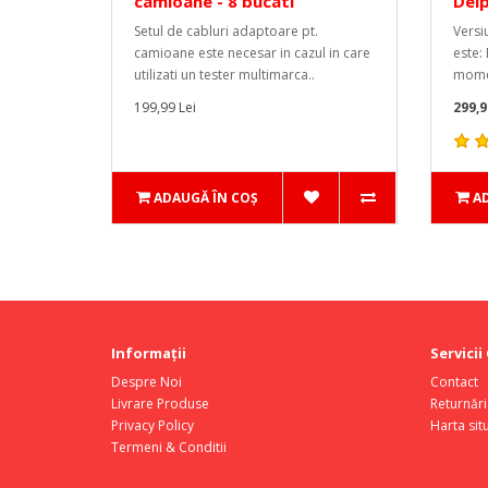
camioane - 8 bucati
Del
Setul de cabluri adaptoare pt.
Versi
camioane este necesar in cazul in care
este:
utilizati un tester multimarca..
momen
199,99 Lei
299,9
ADAUGĂ ÎN COŞ
A
Informaţii
Servicii 
Despre Noi
Contact
Livrare Produse
Returnări
Privacy Policy
Harta situ
Termeni & Conditii