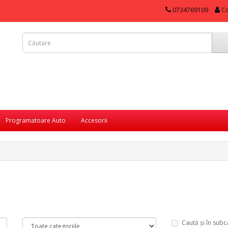
0734769109
Co
Programatoare Auto
Accesorii
Caută și în subc