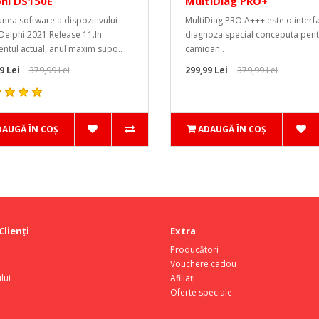
phi DS150E
MultiDiag PRO+
unea software a dispozitivului
MultiDiag PRO A+++ este o interf
 Delphi 2021 Release 11.In
diagnoza special conceputa pent
tul actual, anul maxim supo..
camioan..
9 Lei
379,99 Lei
299,99 Lei
379,99 Lei
DAUGĂ ÎN COŞ
ADAUGĂ ÎN COŞ
Clienţi
Extra
Producători
Vouchere cadou
lui
Afiliaţi
Oferte speciale