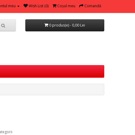
ntul meu
Wish List (0)
Coşul meu
Comandă
0 produs(e) - 0,00 Lei
ategorii